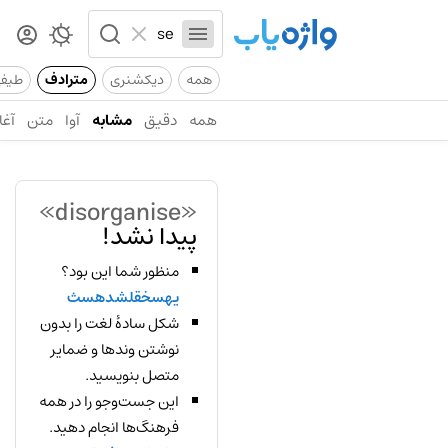
همه
دیکشنری
مترادف
طیف
همه
دقیق
مشابه
آوا
متن
آغا
«disorganise»
پیدا نشد!
منظور شما این بود؟
یهسخقلشدهسث
شکل سادهٔ لغت را بدون
نوشتن وندها و ضمایر
متصل بنویسید.
این جست‌وجو را در همه
فرهنگ‌ها انجام دهید.