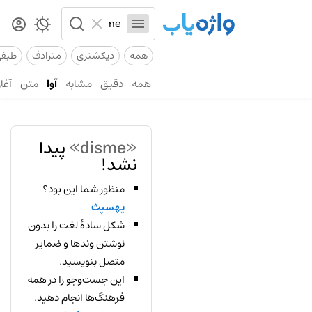
همه
دیکشنری
مترادف
طیف
همه
دقیق
مشابه
آوا
متن
آغاز
«disme»
پیدا
نشد!
منظور شما این بود؟
یهسپث
شکل سادهٔ لغت را بدون
نوشتن وندها و ضمایر
متصل بنویسید.
این جست‌وجو را در همه
فرهنگ‌ها انجام دهید.