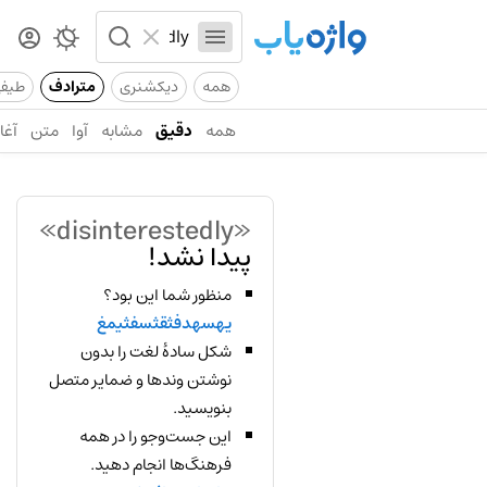
همه
دیکشنری
مترادف
طیف
همه
دقیق
مشابه
آوا
متن
آغاز
«disinterestedly»
پیدا نشد!
منظور شما این بود؟
یهسهدفثقثسفثیمغ
شکل سادهٔ لغت را بدون
نوشتن وندها و ضمایر متصل
بنویسید.
این جست‌وجو را در همه
فرهنگ‌ها انجام دهید.