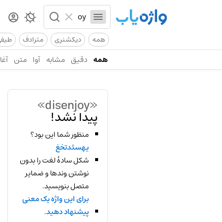
همه
دیکشنری
مترادف
طیف
همه
دقیق
مشابه
آوا
متن
آغاز
«disenjoy»
پیدا نشد!
منظور شما این بود؟
یهسثدتخغ
شکل سادهٔ لغت را بدون
نوشتن وندها و ضمایر
متصل بنویسید.
برای این واژه یک معنی
پیشنهاد دهید.