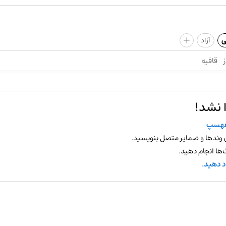
+
ی
آزاد
ز
قافیه
 نشد!
فهسپ
 وندها و ضمایر متصل بنویسید.
ها انجام دهید.
د دهید.