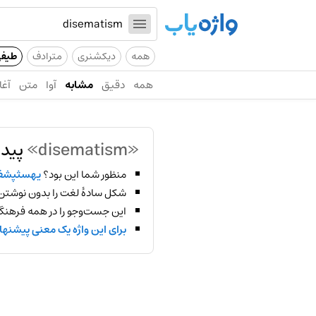
همه
دیکشنری
مترادف
طیف
همه
دقیق
مشابه
آوا
متن
آغا
«disematism»
پیدا
منظور شما این بود؟
یهسثپش
شکل سادهٔ لغت را بدون نوشتن
این جست‌وجو را در همه فرهنگ‌
برای این واژه یک معنی پیشنها