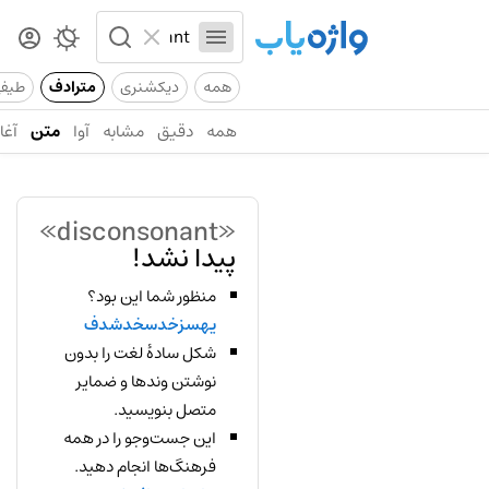
همه
دیکشنری
مترادف
طیف
همه
دقیق
مشابه
آوا
متن
آغاز
«disconsonant»
پیدا نشد!
منظور شما این بود؟
یهسزخدسخدشدف
شکل سادهٔ لغت را بدون
نوشتن وندها و ضمایر
متصل بنویسید.
این جست‌وجو را در همه
فرهنگ‌ها انجام دهید.