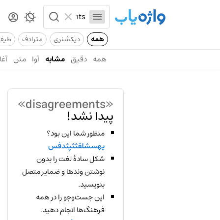
همه
دیکشنری
مترادف
طیف
همه
دقیق
مشابه
آوا
متن
آغا
«disagreements»
پیدا نشد!
منظور شما این بود؟
یهسشلقثثپثدفس
شکل سادهٔ لغت را بدون
نوشتن وندها و ضمایر متصل
بنویسید.
این جست‌وجو را در همه
فرهنگ‌ها انجام دهید.