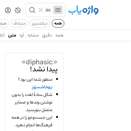
همه
دیکشنری
مترادف
طیف
همه
دقیق
مشابه
آوا
متن
آغاز
«diphasic»
پیدا نشد!
منظور شما این بود؟
یهحاشسهز
شکل سادهٔ لغت را بدون
نوشتن وندها و ضمایر
متصل بنویسید.
این جست‌وجو را در همه
فرهنگ‌ها انجام دهید.