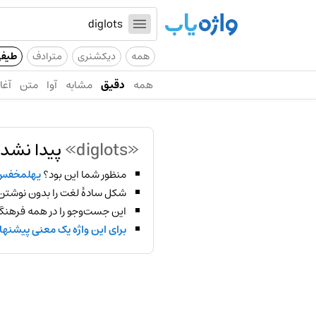
همه
دیکشنری
مترادف
طیف
همه
دقیق
مشابه
آوا
متن
آغاز
«diglots»
پیدا نشد!
منظور شما این بود؟
یهلمخفس
شکل سادهٔ لغت را بدون نوشتن
این جست‌وجو را در همه فرهنگ‌
برای این واژه یک معنی پیشنها