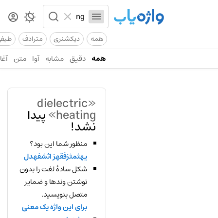
همه
دیکشنری
مترادف
طیف
همه
دقیق
مشابه
آوا
متن
آغاز
«dielectric
heating»
پیدا
نشد!
منظور شما این بود؟
یهثمثزفقهز اثشفهدل
شکل سادهٔ لغت را بدون
نوشتن وندها و ضمایر
متصل بنویسید.
برای این واژه یک معنی