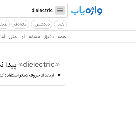
همه
دیکشنری
مترادف
طیف
همه
دقیق
مشابه
آوا
متن
آغاز
«dielectric»
پیدا ن
از تعداد حروف کمتر استفاده کن