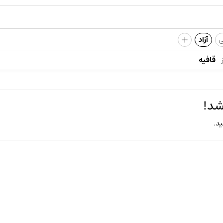
+
ی
آزاد
قافیه
شد!
ید.