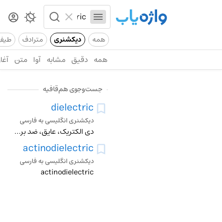
همه
دیکشنری
مترادف
طیف
همه
دقیق
مشابه
آوا
متن
آغاز
جست‌وجوی هم‌قافیه
dielectric
دیکشنری انگلیسی به فارسی
دی الکتریک، عایق، ضد برق، برق بند
actinodielectric
دیکشنری انگلیسی به فارسی
actinodielectric