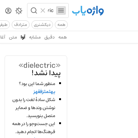
همه
دیکشنری
مترادف
طیف
همه
دقیق
مشابه
آوا
متن
آغاز
«dielectric»
پیدا نشد!
منظور شما این بود؟
یهثمثزفقهز
شکل سادهٔ لغت را بدون
نوشتن وندها و ضمایر
متصل بنویسید.
این جست‌وجو را در همه
فرهنگ‌ها انجام دهید.