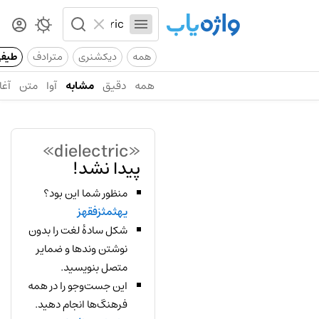
همه
دیکشنری
مترادف
طیف
همه
دقیق
مشابه
آوا
متن
آغا
«dielectric»
پیدا نشد!
منظور شما این بود؟
یهثمثزفقهز
شکل سادهٔ لغت را بدون
نوشتن وندها و ضمایر
متصل بنویسید.
این جست‌وجو را در همه
فرهنگ‌ها انجام دهید.