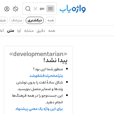
همه
دیکشنری
مترادف
طیف
همه
دقیق
مشابه
آوا
متن
آغاز
«developmentarian»
پیدا نشد!
منظور شما این بود؟
یثرثمخحپثدفشقهشد
شکل سادهٔ لغت را بدون نوشتن
وندها و ضمایر متصل بنویسید.
این جست‌وجو را در همه فرهنگ‌ها
انجام دهید.
برای این واژه یک معنی پیشنهاد