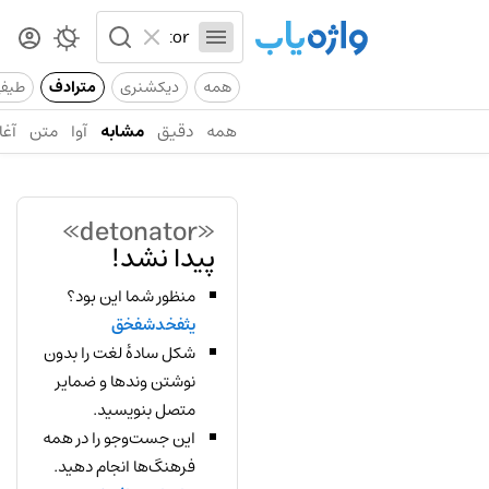
همه
دیکشنری
مترادف
طیف
همه
دقیق
مشابه
آوا
متن
آغا
«detonator»
پیدا نشد!
منظور شما این بود؟
یثفخدشفخق
شکل سادهٔ لغت را بدون
نوشتن وندها و ضمایر
متصل بنویسید.
این جست‌وجو را در همه
فرهنگ‌ها انجام دهید.