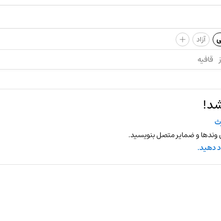
+
ی
آزاد
قافیه
شد!
ث
 وندها و ضمایر متصل بنویسید.
د دهید.