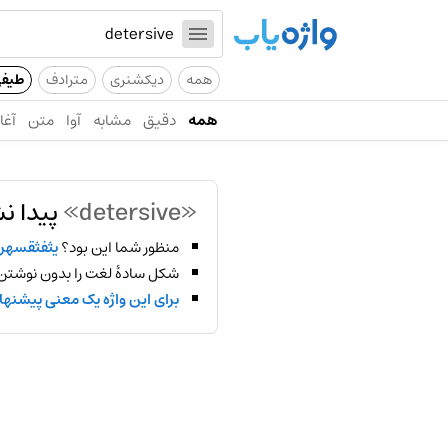
همه
دیکشنری
مترادف
طیف
همه
دقیق
مشابه
آوا
متن
آغاز
«detersive»
پیدا ن
منظور شما این بود؟
یثفثقسهر
شکل سادهٔ لغت را بدون نوشتن
برای این واژه یک معنی پیشنها