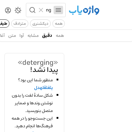
همه
دیکشنری
مترادف
طیف
همه
دقیق
مشابه
آوا
متن
آغاز
«deterging»
پیدا نشد!
منظور شما این بود؟
یثفثقلهدل
شکل سادهٔ لغت را بدون
نوشتن وندها و ضمایر
متصل بنویسید.
این جست‌وجو را در همه
فرهنگ‌ها انجام دهید.