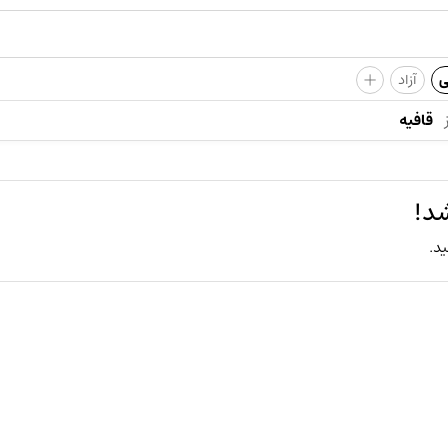
+
ی
آزاد
قافیه
شد!
ید.