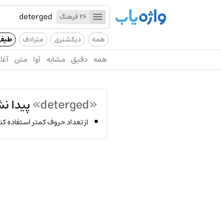
26 فرهنگ
همه
دیکشنری
مترادف
طیف
همه
دقیق
مشابه
آوا
متن
آغاز
«deterged»
پیدا ن
از تعداد حروف کمتر استفاده کن