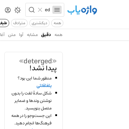
همه
دیکشنری
مترادف
طیف
همه
دقیق
مشابه
آوا
متن
آغاز
«deterged»
پیدا نشد!
منظور شما این بود؟
یثفثقلثی
شکل سادهٔ لغت را بدون
نوشتن وندها و ضمایر
متصل بنویسید.
این جست‌وجو را در همه
فرهنگ‌ها انجام دهید.