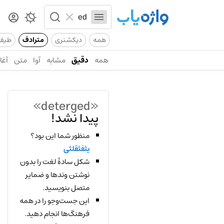
همه
دیکشنری
مترادف
طیف
همه
دقیق
مشابه
آوا
متن
آغاز
«deterged»
پیدا نشد!
منظور شما این بود؟
یثفثقلثی
شکل سادهٔ لغت را بدون
نوشتن وندها و ضمایر
متصل بنویسید.
این جست‌وجو را در همه
فرهنگ‌ها انجام دهید.