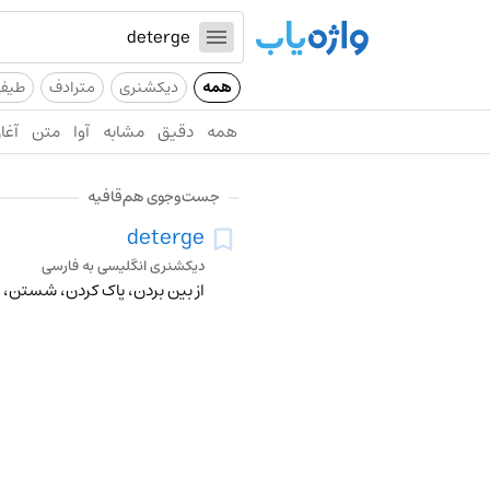
همه
دیکشنری
مترادف
طیف
همه
دقیق
مشابه
آوا
متن
آغاز
جست‌وجوی هم‌قافیه
deterge
دیکشنری انگلیسی به فارسی
از بین بردن، پاک کردن، شستن، 