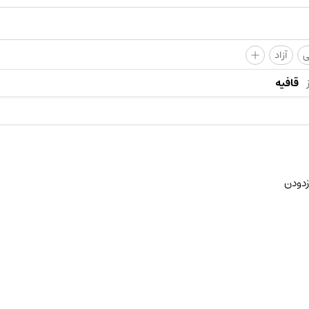
+
ی
آزاد
قافیه
زدودن