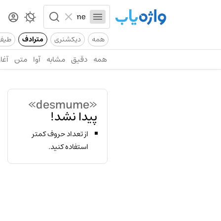
همه
دیکشنری
مترادف
طیف
همه
دقیق
مشابه
آوا
متن
آغاز
«desmume»
پیدا نشد!
از تعداد حروف کمتر
استفاده کنید.