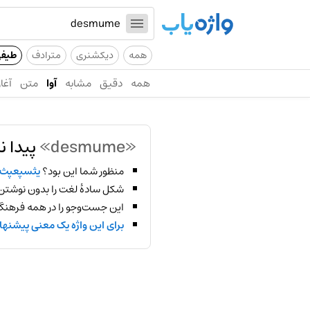
همه
دیکشنری
مترادف
طیف
همه
دقیق
مشابه
آوا
متن
آغاز
«desmume»
پیدا ن
منظور شما این بود؟
یثسپعپث
شکل سادهٔ لغت را بدون نوشتن
این جست‌وجو را در همه فرهنگ‌
برای این واژه یک معنی پیشنها