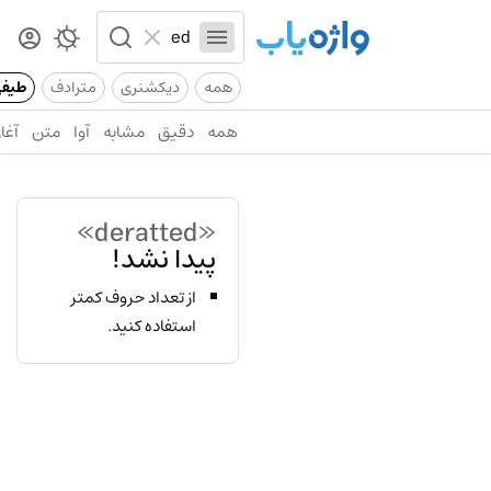
همه
دیکشنری
مترادف
طیف
همه
دقیق
مشابه
آوا
متن
آغاز
«deratted»
پیدا نشد!
از تعداد حروف کمتر
استفاده کنید.