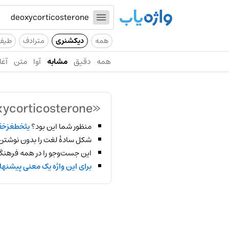
همه
دیکشنری
مترادف
طیف
همه
دقیق
مشابه
آوا
متن
آغا
«deoxycorticosterone»
منظور شما این بود؟
یثخطغزخ
شکل سادهٔ لغت را بدون نوشتن
این جست‌وجو را در همه فرهنگ‌
برای این واژه یک معنی پیشنها