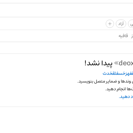
+
ی
آزاد
ز
قافیه
پیدا نشد!
قفهزخسفثقخدث
 وندها و ضمایر متصل بنویسید.
ها انجام دهید.
د دهید.