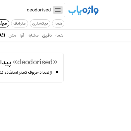
همه
دیکشنری
مترادف
طیف
همه
دقیق
مشابه
آوا
متن
آغاز
«deodorised»
پیدا
از تعداد حروف کمتر استفاده کن