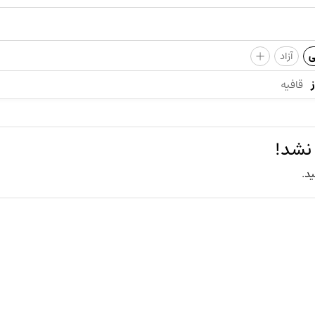
+
ی
آزاد
قافیه
 نشد!
ید.