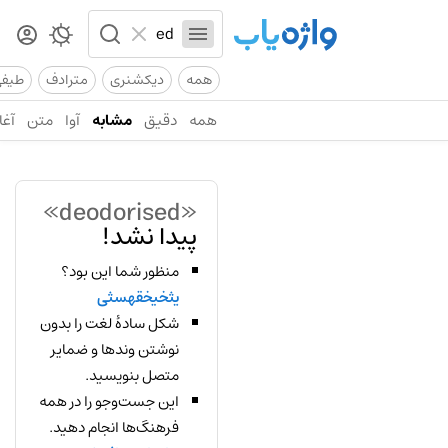
همه
دیکشنری
مترادف
طیف
همه
دقیق
مشابه
آوا
متن
آغا
«deodorised»
پیدا نشد!
منظور شما این بود؟
یثخیخقهسثی
شکل سادهٔ لغت را بدون
نوشتن وندها و ضمایر
متصل بنویسید.
این جست‌وجو را در همه
فرهنگ‌ها انجام دهید.