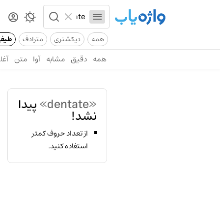
همه
دیکشنری
مترادف
طیف
همه
دقیق
مشابه
آوا
متن
آغاز
«dentate»
پیدا
نشد!
از تعداد حروف کمتر
استفاده کنید.