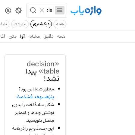
همه
دیکشنری
مترادف
طیف
همه
دقیق
مشابه
آوا
متن
آغاز
«decision
table»
پیدا
نشد!
منظور شما این بود؟
یثزهسهخد فشذمث
شکل سادهٔ لغت را بدون
نوشتن وندها و ضمایر
متصل بنویسید.
این جست‌وجو را در همه