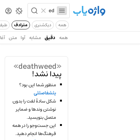
همه
دیکشنری
مترادف
طیف
همه
دقیق
مشابه
آوا
متن
آغاز
«deathweed»
پیدا نشد!
منظور شما این بود؟
یثشفاصثثی
شکل سادهٔ لغت را بدون
نوشتن وندها و ضمایر
متصل بنویسید.
این جست‌وجو را در همه
فرهنگ‌ها انجام دهید.