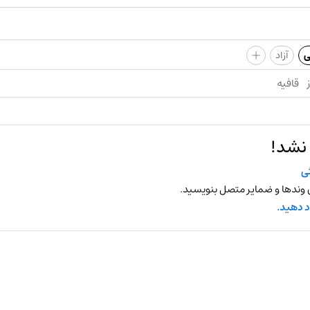
+
ی
آزاد
قافیه
 نشد!
ی
 وندها و ضمایر متصل بنویسید.
د دهید.