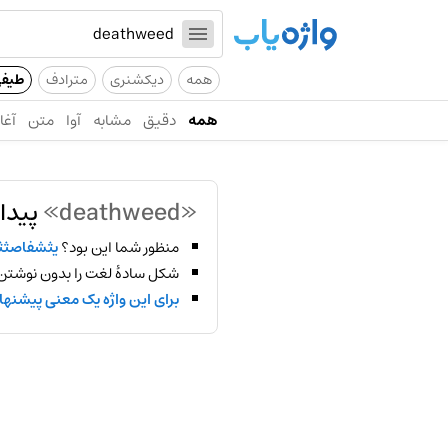
همه
دیکشنری
مترادف
طیف
همه
دقیق
مشابه
آوا
متن
آغاز
«deathweed»
پیدا
منظور شما این بود؟
یثشفاصثث
شکل سادهٔ لغت را بدون نوشتن
برای این واژه یک معنی پیشنها