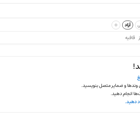
+
ی
آزاد
قافیه
د!
غ
 وندها و ضمایر متصل بنویسید.
ها انجام دهید.
د دهید.