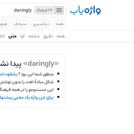
26 فرهنگ
همه
دیکشنری
مترادف
طیف
همه
دقیق
مشابه
آوا
متن
آغاز
«daringly»
پیدا نش
منظور شما این بود؟
یشقهدلم
شکل سادهٔ لغت را بدون نوشتن
این جست‌وجو را در همه فرهنگ‌
برای این واژه یک معنی پیشنها