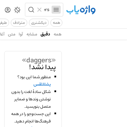
همه
دیکشنری
مترادف
طیف
همه
دقیق
مشابه
آوا
متن
آغاز
«daggers»
پیدا نشد!
منظور شما این بود؟
یشللثقس
شکل سادهٔ لغت را بدون
نوشتن وندها و ضمایر
متصل بنویسید.
این جست‌وجو را در همه
فرهنگ‌ها انجام دهید.