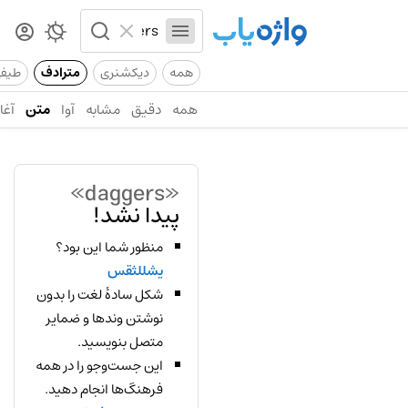
همه
دیکشنری
مترادف
طیف
همه
دقیق
مشابه
آوا
متن
آغاز
«daggers»
پیدا نشد!
منظور شما این بود؟
یشللثقس
شکل سادهٔ لغت را بدون
نوشتن وندها و ضمایر
متصل بنویسید.
این جست‌وجو را در همه
فرهنگ‌ها انجام دهید.