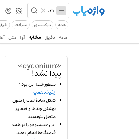
همه
دیکشنری
مترادف
طیف
همه
دقیق
مشابه
آوا
متن
آغا
«cydonium»
پیدا نشد!
منظور شما این بود؟
زغیخدهعپ
شکل سادهٔ لغت را بدون
نوشتن وندها و ضمایر
متصل بنویسید.
این جست‌وجو را در همه
فرهنگ‌ها انجام دهید.