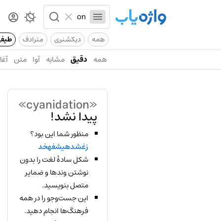
همه
دیکشنری
مترادف
طیف
همه
دقیق
مشابه
آوا
متن
آغاز
«cyanidation»
پیدا نشد!
منظور شما این بود؟
زغشدهیشفهخد
شکل سادهٔ لغت را بدون
نوشتن وندها و ضمایر
متصل بنویسید.
این جست‌وجو را در همه
فرهنگ‌ها انجام دهید.