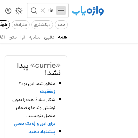
همه
دیکشنری
مترادف
طیف
همه
دقیق
مشابه
آوا
متن
آغاز
«currie»
پیدا
نشد!
منظور شما این بود؟
زعققهث
شکل سادهٔ لغت را بدون
نوشتن وندها و ضمایر
متصل بنویسید.
برای این واژه یک معنی
پیشنهاد دهید.