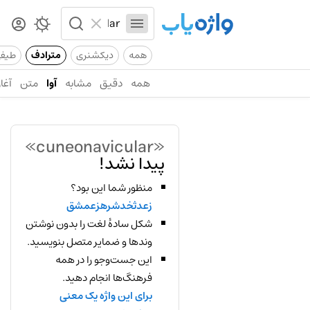
همه
دیکشنری
مترادف
طیف
همه
دقیق
مشابه
آوا
متن
آغاز
«cuneonavicular»
پیدا نشد!
منظور شما این بود؟
زعدثخدشرهزعمشق
شکل سادهٔ لغت را بدون نوشتن
وندها و ضمایر متصل بنویسید.
این جست‌وجو را در همه
فرهنگ‌ها انجام دهید.
برای این واژه یک معنی