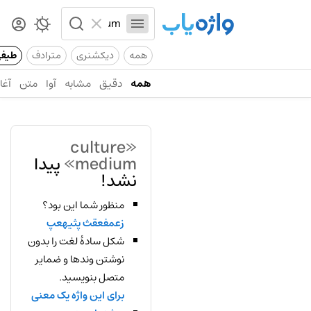
همه
دیکشنری
مترادف
طیف
همه
دقیق
مشابه
آوا
متن
آغاز
«culture
medium»
پیدا
نشد!
منظور شما این بود؟
زعمفعقث پثیهعپ
شکل سادهٔ لغت را بدون
نوشتن وندها و ضمایر
متصل بنویسید.
برای این واژه یک معنی