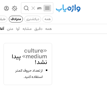
همه
دیکشنری
مترادف
طیف
همه
دقیق
مشابه
آوا
متن
آغاز
«culture
medium»
پیدا
نشد!
از تعداد حروف کمتر
استفاده کنید.