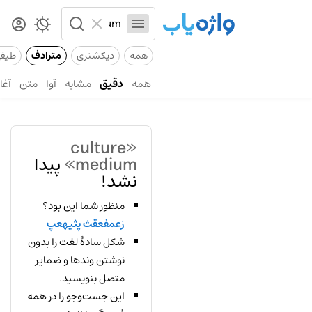
همه
دیکشنری
مترادف
طیف
همه
دقیق
مشابه
آوا
متن
آغاز
«culture
medium»
پیدا
نشد!
منظور شما این بود؟
زعمفعقث پثیهعپ
شکل سادهٔ لغت را بدون
نوشتن وندها و ضمایر
متصل بنویسید.
این جست‌وجو را در همه