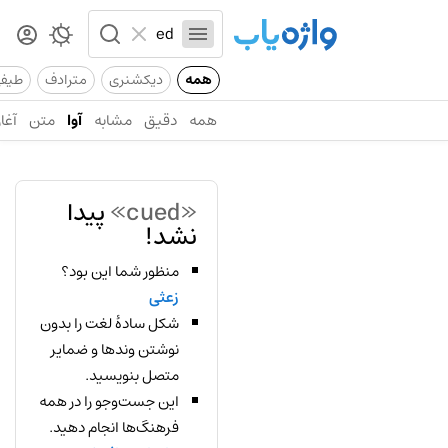
همه
دیکشنری
مترادف
طیف
همه
دقیق
مشابه
آوا
متن
آغاز
«cued»
پیدا
نشد!
منظور شما این بود؟
زعثی
شکل سادهٔ لغت را بدون
نوشتن وندها و ضمایر
متصل بنویسید.
این جست‌وجو را در همه
فرهنگ‌ها انجام دهید.