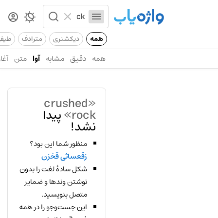
همه
دیکشنری
مترادف
طیف
همه
دقیق
مشابه
آوا
متن
آغاز
«crushed
rock»
پیدا
نشد!
منظور شما این بود؟
زقعساثی قخزن
شکل سادهٔ لغت را بدون
نوشتن وندها و ضمایر
متصل بنویسید.
این جست‌وجو را در همه