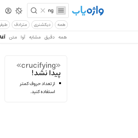
همه
دیکشنری
مترادف
طیف
همه
دقیق
مشابه
آوا
متن
آغاز
«crucifying»
پیدا نشد!
از تعداد حروف کمتر
استفاده کنید.