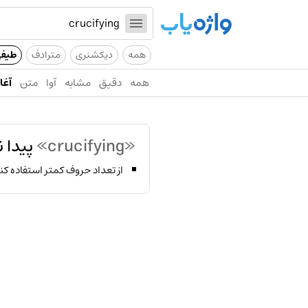
همه
دیکشنری
مترادف
طیف
همه
دقیق
مشابه
آوا
متن
آغاز
«crucifying»
پیدا 
از تعداد حروف کمتر استفاده کن