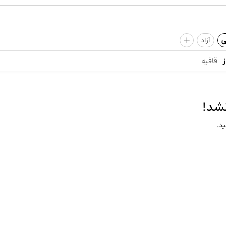
+
ی
آزاد
قافیه
نشد!
ید.