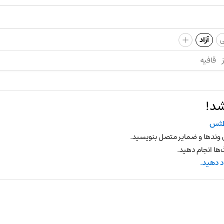
+
ی
آزاد
قافیه
شد!
ظثس
 وندها و ضمایر متصل بنویسید.
ها انجام دهید.
د دهید.