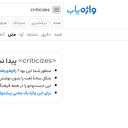
همه
دیکشنری
مترادف
طیف
همه
دقیق
مشابه
آوا
متن
آغاز
«criticizes»
پیدا ن
منظور شما این بود؟
زقهفهزه
شکل سادهٔ لغت را بدون نوشتن
این جست‌وجو را در همه فرهنگ‌
برای این واژه یک معنی پیشنها