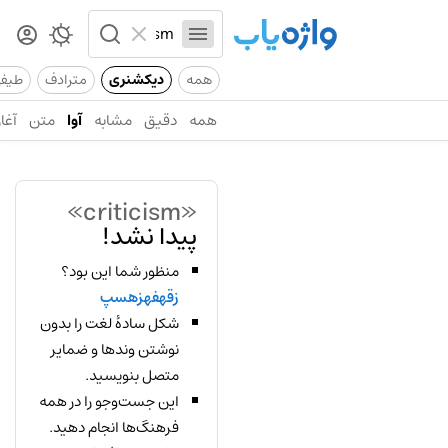
همه
دیکشنری
مترادف
طیف
همه
دقیق
مشابه
آوا
متن
آغاز
«criticism»
پیدا نشد!
منظور شما این بود؟
زقهفهزهسپ
شکل سادهٔ لغت را بدون
نوشتن وندها و ضمایر
متصل بنویسید.
این جست‌وجو را در همه
فرهنگ‌ها انجام دهید.