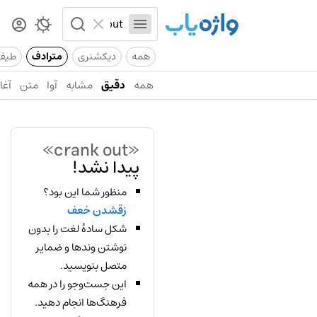
همه
دیکشنری
مترادف
طیف
همه
دقیق
مشابه
آوا
متن
آغاز
«crank out»
پیدا نشد!
منظور شما این بود؟
زقشدن خعف
شکل سادهٔ لغت را بدون
نوشتن وندها و ضمایر
متصل بنویسید.
این جست‌وجو را در همه
فرهنگ‌ها انجام دهید.