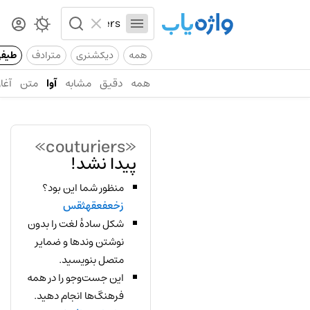
همه
دیکشنری
مترادف
طیف
همه
دقیق
مشابه
آوا
متن
آغاز
«couturiers»
پیدا نشد!
منظور شما این بود؟
زخعفعقهثقس
شکل سادهٔ لغت را بدون
نوشتن وندها و ضمایر
متصل بنویسید.
این جست‌وجو را در همه
فرهنگ‌ها انجام دهید.